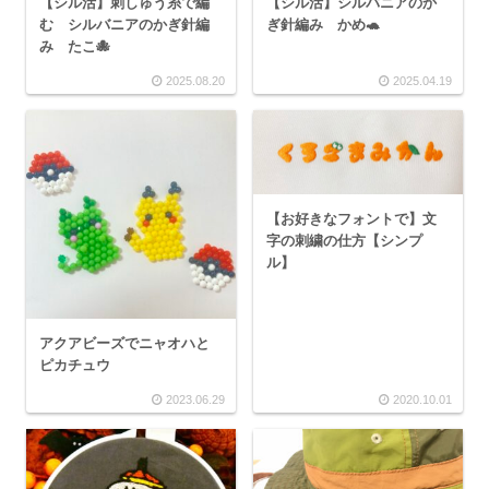
【シル活】刺しゅう糸で編
【シル活】シルバニアのか
む シルバニアのかぎ針編
ぎ針編み かめ🐢
み たこ🐙
2025.08.20
2025.04.19
【お好きなフォントで】文
字の刺繍の仕方【シンプ
ル】
アクアビーズでニャオハと
ピカチュウ
2023.06.29
2020.10.01