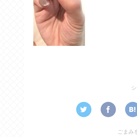
シ
ごまみ