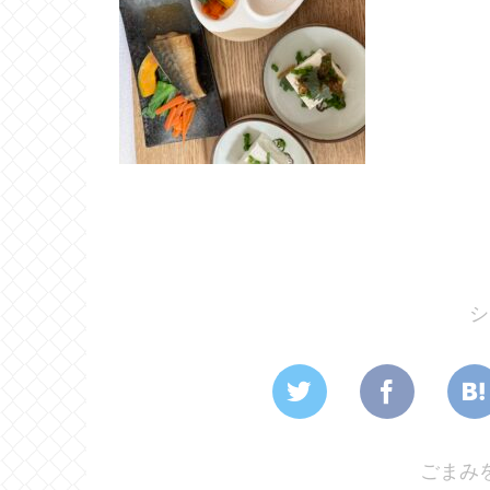
シ
ごまみ