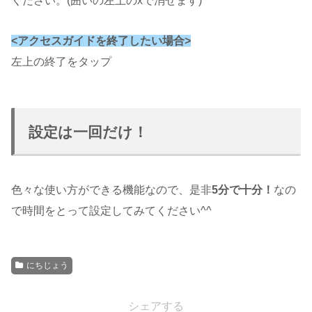
ください。(囲いの左上のxで消せます)
<
アクセス
ガイド
を
終了したい場合>
左上の終了をタップ
設定は一回だけ！
色々な使い方ができる機能なので、是非
5分で十分！
なの
で時間をとって設定してみてください^^
にちじょう
シェアする