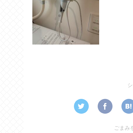
シ
ごまみ