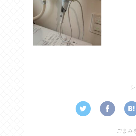
シ
ごまみ